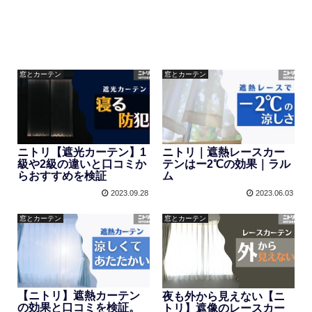
窓とカーテン
窓とカーテン
ニトリ【遮光カーテン】1
ニトリ｜遮熱レースカー
級や2級の違いと口コミか
テンはー2℃の効果｜ラル
らおすすめを検証
ム
2023.09.28
2023.06.03
窓とカーテン
窓とカーテン
【ニトリ】遮熱カーテン
夜も外から見えない【ニ
の効果と口コミを検証。
トリ】遮像のレースカー