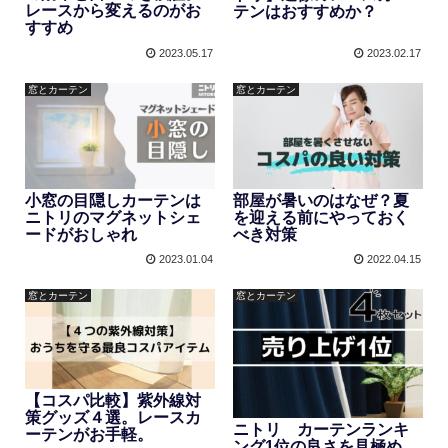
レースから変えるのがお
テンはおすすめか？
すすめ
2023.05.17
2023.02.17
窓とカーテン
窓とカーテン
小窓の目隠しカーテンは
部屋が暑いのはなぜ？夏
ニトリのマグネットシェ
を迎える前にやっておく
ードがおしゃれ
べき対策
2023.01.04
2022.04.15
窓とカーテン
窓とカーテン
【コスパ比較】紫外線対
策グッズ４選。レースカ
ニトリ カーテンランキ
ーテンがお手軽。
ング1位の良さを見極め