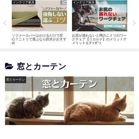
インテリア家具
インテリア家具
ライフハ
お尻が蒸れないと噂のニトリのワー
ニトリのいびきが止まる枕の評判や
リビング
クチェア【リカルド】のメリットデ
口コミに注意点。マットとの相性も
見せる方
メリットを3つずつ
重要
窓とカーテン
窓とカーテン