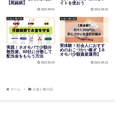
【罠銘柄】
イトを使おう
2021.08.01
2021.06.02
お金と株の話
お金と株の話
実体験！社会人におすす
実践！ネオモバで少額分
めのおこづかい稼ぎ【ネ
散投資。60社に分散して
オモバ少額資産運用】
配当金をもらう方法
2021.05.23
2021.05.21
ホーム
お金と株の話