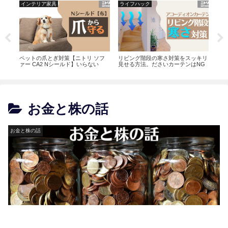
ライフハック
インテリア家具
リ ソフ
リビング階段の寒さ対策をスッキリ
ニトリで家具の引き取りサービスを
らない
見せる方法。ださいカーテンはNG
利用するときの注意点
お金と株の話
お金と株の話