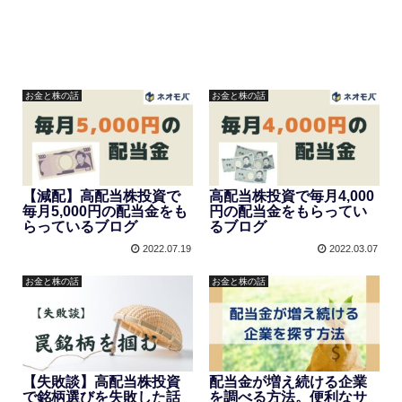
お金と株の話
お金と株の話
【減配】高配当株投資で
高配当株投資で毎月4,000
毎月5,000円の配当金をも
円の配当金をもらってい
らっているブログ
るブログ
2022.07.19
2022.03.07
お金と株の話
お金と株の話
【失敗談】高配当株投資
配当金が増え続ける企業
で銘柄選びを失敗した話
を調べる方法。便利なサ