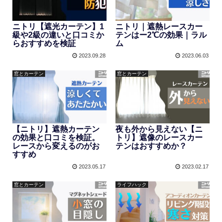
ニトリ【遮光カーテン】1
ニトリ｜遮熱レースカー
級や2級の違いと口コミか
テンはー2℃の効果｜ラル
らおすすめを検証
ム
2023.09.28
2023.06.03
窓とカーテン
窓とカーテン
【ニトリ】遮熱カーテン
夜も外から見えない【ニ
の効果と口コミを検証。
トリ】遮像のレースカー
レースから変えるのがお
テンはおすすめか？
すすめ
2023.05.17
2023.02.17
窓とカーテン
ライフハック