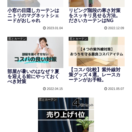
小窓の目隠しカーテンは
リビング階段の寒さ対策
ニトリのマグネットシェ
をスッキリ見せる方法。
ードがおしゃれ
ださいカーテンはNG
2023.01.04
2022.12.09
窓とカーテン
窓とカーテン
【コスパ比較】紫外線対
部屋が暑いのはなぜ？夏
策グッズ４選。レースカ
を迎える前にやっておく
ーテンがお手軽。
べき対策
2022.04.15
2021.05.07
窓とカーテン