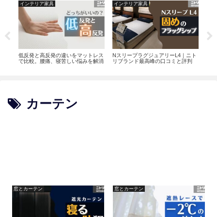
インテリア家具
インテリア家具
インテリア
低反発と高反発の違いをマットレス
NスリープラグジュアリーL4｜ニト
ニトリのワ
で比較。腰痛、寝苦しい悩みを解消
リブランド最高峰の口コミと評判
位のOC00
カーテン
窓とカーテン
窓とカーテン